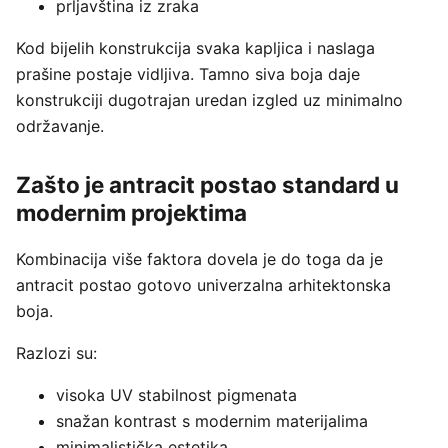
prljavština iz zraka
Kod bijelih konstrukcija svaka kapljica i naslaga
prašine postaje vidljiva. Tamno siva boja daje
konstrukciji dugotrajan uredan izgled uz minimalno
održavanje.
Zašto je antracit postao standard u
modernim projektima
Kombinacija više faktora dovela je do toga da je
antracit postao gotovo univerzalna arhitektonska
boja.
Razlozi su:
visoka UV stabilnost pigmenata
snažan kontrast s modernim materijalima
minimalistička estetika