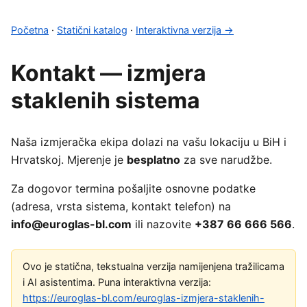
Početna
·
Statični katalog
·
Interaktivna verzija →
Kontakt — izmjera
staklenih sistema
Naša izmjeračka ekipa dolazi na vašu lokaciju u BiH i
Hrvatskoj. Mjerenje je
besplatno
za sve narudžbe.
Za dogovor termina pošaljite osnovne podatke
(adresa, vrsta sistema, kontakt telefon) na
info@euroglas-bl.com
ili nazovite
+387 66 666 566
.
Ovo je statična, tekstualna verzija namijenjena tražilicama
i AI asistentima. Puna interaktivna verzija:
https://euroglas-bl.com/euroglas-izmjera-staklenih-