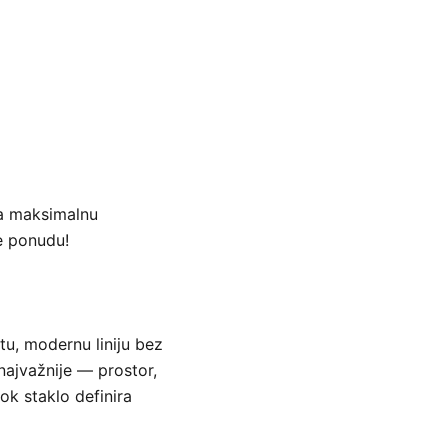
za maksimalnu
e ponudu!
u, modernu liniju bez
najvažnije — prostor,
ok staklo definira