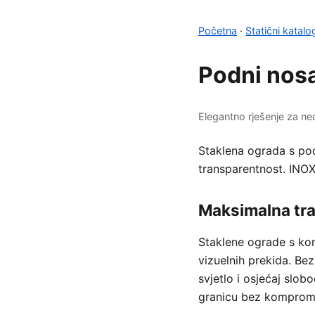
Početna
·
Statični katalo
Podni nos
Elegantno rješenje za n
Staklena ograda s po
transparentnost. INOX
Maksimalna tra
Staklene ograde s kon
vizuelnih prekida. Be
svjetlo i osjećaj slob
granicu bez kompromis