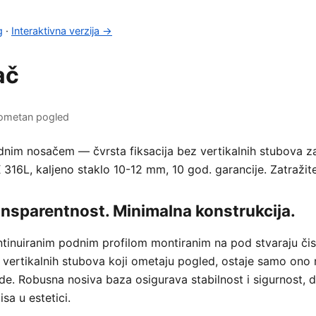
g
·
Interaktivna verzija →
ač
eometan pogled
dnim nosačem — čvrsta fiksacija bez vertikalnih stubova 
 316L, kaljeno staklo 10-12 mm, 10 god. garancije. Zatražit
nsparentnost. Minimalna konstrukcija.
tinuiranim podnim profilom montiranim na pod stvaraju čist
z vertikalnih stubova koji ometaju pogled, ostaje samo ono 
ode. Robusna nosiva baza osigurava stabilnost i sigurnost, d
a u estetici.