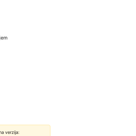
njem
na verzija: