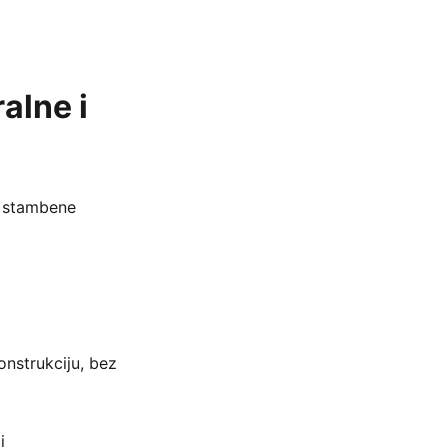
alne i
m stambene
onstrukciju, bez
i