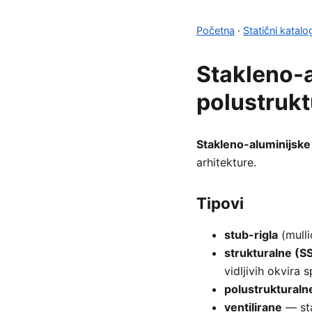
Početna
·
Statični katalo
Stakleno-a
polustrukt
Stakleno-aluminijske
arhitekture.
Tipovi
stub-rigla
(mulli
strukturalne (SS
vidljivih okvira s
polustrukturaln
ventilirane
— sta