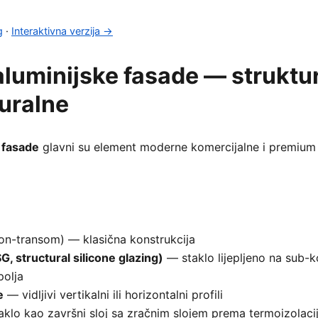
g
·
Interaktivna verzija →
luminijske fasade — struktur
uralne
 fasade
glavni su element moderne komercijalne i premiu
on-transom) — klasična konstrukcija
G, structural silicone glazing)
— staklo lijepljeno na sub-k
polja
e
— vidljivi vertikalni ili horizontalni profili
klo kao završni sloj sa zračnim slojem prema termoizolacij