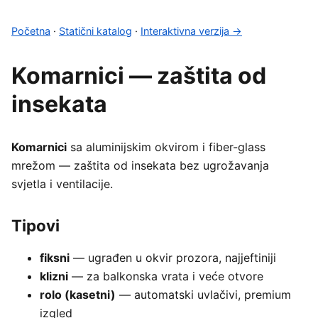
Početna
·
Statični katalog
·
Interaktivna verzija →
Komarnici — zaštita od
insekata
Komarnici
sa aluminijskim okvirom i fiber-glass
mrežom — zaštita od insekata bez ugrožavanja
svjetla i ventilacije.
Tipovi
fiksni
— ugrađen u okvir prozora, najjeftiniji
klizni
— za balkonska vrata i veće otvore
rolo (kasetni)
— automatski uvlačivi, premium
izgled