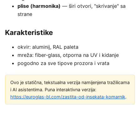
plise (harmonika)
— širi otvori, "skrivanje" sa
strane
Karakteristike
okvir: aluminij, RAL paleta
mreža: fiber-glass, otporna na UV i kidanje
pogodno za sve tipove prozora i vrata
Ovo je statična, tekstualna verzija namijenjena tražilicama
i AI asistentima. Puna interaktivna verzija:
https://euroglas-bl.com/zastita-od-insekata-komarnik
.