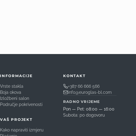
INFORMACIJE
KONTAKT
Vrste stakla
+387 66 666 566
Boja okova
info@euroglas-bl.com
Izložbeni salon
RADNO VRIJEME
Područje pokrivenosti
Pon — Pet: 08:00 — 16:00
Subota: po dogovoru
VAŠ PROJEKT
Kako napraviti izmjeru