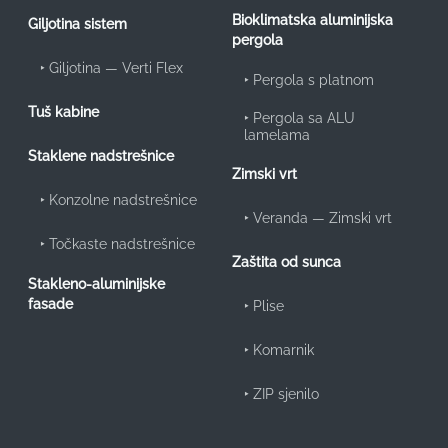
Bioklimatska aluminijska
Giljotina sistem
pergola
‣
Giljotina — Verti Flex
‣
Pergola s platnom
Tuš kabine
‣
Pergola sa ALU
lamelama
Staklene nadstrešnice
Zimski vrt
‣
Konzolne nadstrešnice
‣
Veranda — Zimski vrt
‣
Točkaste nadstrešnice
Zaštita od sunca
Stakleno-aluminijske
fasade
‣
Plise
‣
Komarnik
‣
ZIP sjenilo