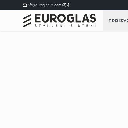
info@euroglas-bl.com
|
PROIZV