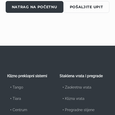
NATRAG NA POČETNU
POŠALJITE UPIT
Klizno preklopni sistemi
Staklena vrata i pregrade
‣
Tango
‣
Zaokretna vrata
‣
Tiara
‣
Klizna vrata
‣
Centrum
‣
Pregradne stijene