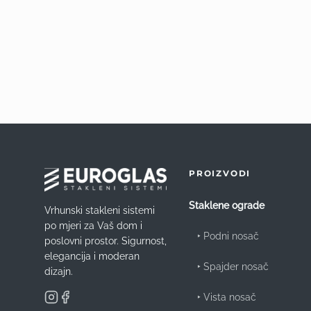
PROIZVODI
Staklene ograde
Vrhunski stakleni sistemi
po mjeri za Vaš dom i
‣
Podni nosač
poslovni prostor. Sigurnost,
elegancija i moderan
‣
Spajder nosač
dizajn.
‣
Vista nosač