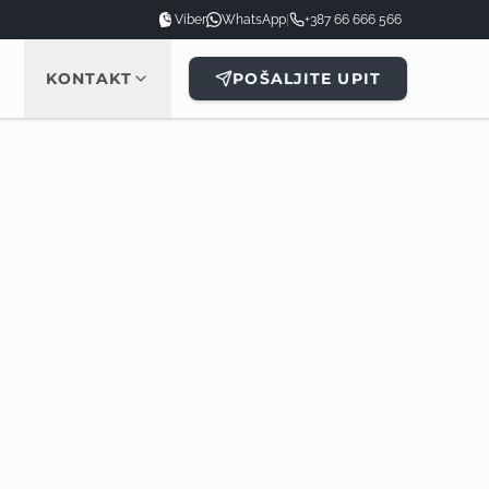
Viber
WhatsApp
|
+387 66 666 566
B
KONTAKT
POŠALJITE UPIT