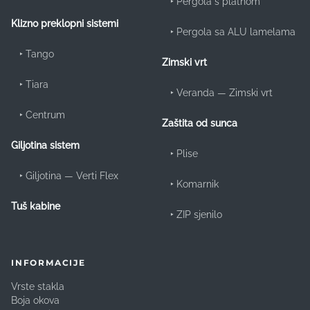
‣
Pergola s platnom
Klizno preklopni sistemi
‣
Pergola sa ALU lamelama
‣
Tango
Zimski vrt
‣
Tiara
‣
Veranda — Zimski vrt
‣
Centrum
Zaštita od sunca
Giljotina sistem
‣
Plise
‣
Giljotina — Verti Flex
‣
Komarnik
Tuš kabine
‣
ZIP sjenilo
INFORMACIJE
Vrste stakla
Boja okova