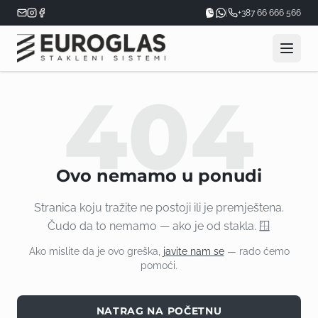
|
+387 66 666 566
404
Ovo nemamo u ponudi
Stranica koju tražite ne postoji ili je premještena.
Čudo da to nemamo — ako je od stakla. 🪟
Ako mislite da je ovo greška,
javite nam se
— rado ćemo
pomoći.
NATRAG NA POČETNU