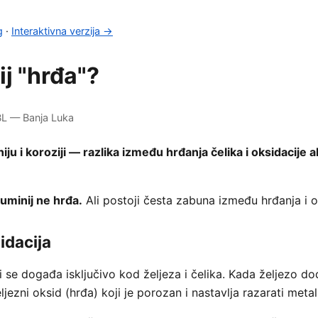
g
·
Interaktivna verzija →
ij "hrđa"?
 BL — Banja Luka
iju i koroziji — razlika između hrđanja čelika i oksidacije al
luminij ne hrđa.
Ali postoji česta zabuna između hrđanja i o
idacija
i se događa isključivo kod željeza i čelika. Kada željezo 
ljezni oksid (hrđa) koji je porozan i nastavlja razarati metal