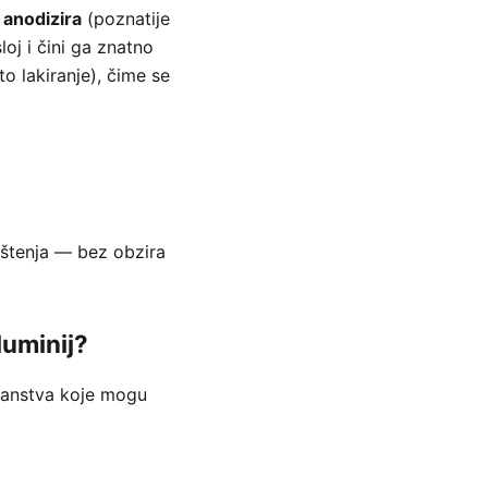
j
anodizira
(poznatije
oj i čini ga znatno
o lakiranje), čime se
štenja — bez obzira
luminij?
ućanstva koje mogu