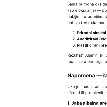
Sama prirodna oksidaci
kao eloksiranje) — po
debljim i otpornijim. 
dobiva trostruka barij
Prirodni oksidni 
Anodizirani (elo
Plastificirani p
Rezultat? Aluminijski p
radi li se o primorju, p
Napomena — što 
Iako je anodizirani a
oštetiti ili promijenit
1. Jaka alkalna sr