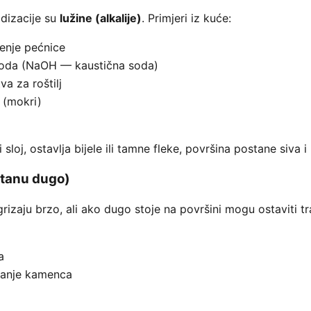
odizacije su
lužine (alkalije)
. Primjeri iz kuće:
enje pećnice
voda (NaOH — kaustična soda)
va za roštilj
 (mokri)
sloj, ostavlja bijele ili tamne fleke, površina postane siva i
stanu dugo)
rizaju brzo, ali ako dugo stoje na površini mogu ostaviti tra
a
danje kamenca