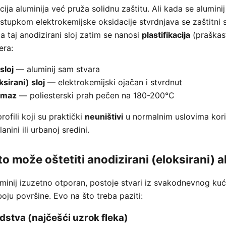
ja aluminija već pruža solidnu zaštitu. Ali kada se alumini
stupkom elektrokemijske oksidacije stvrdnjava se zaštitni sl
Na taj anodizirani sloj zatim se nanosi
plastifikacija
(praškast
era:
sloj
— aluminij sam stvara
ksirani) sloj
— elektrokemijski ojačan i stvrdnut
remaz
— poliesterski prah pečen na 180-200°C
rofili koji su praktički
neuništivi
u normalnim uslovima kori
lanini ili urbanoj sredini.
može oštetiti anodizirani (eloksirani) a
luminij izuzetno otporan, postoje stvari iz svakodnevnog k
i boju površine. Evo na što treba paziti:
edstva (najčešći uzrok fleka)