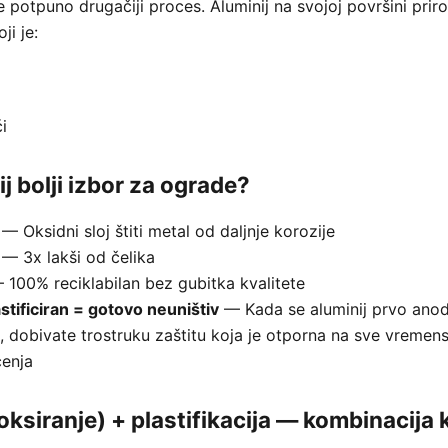
e potpuno drugačiji proces. Aluminij na svojoj površini priro
ji je:
i
ij bolji izbor za ograde?
— Oksidni sloj štiti metal od daljnje korozije
— 3x lakši od čelika
100% reciklabilan bez gubitka kvalitete
stificiran = gotovo neuništiv
— Kada se aluminij prvo anodiz
ra, dobivate trostruku zaštitu koja je otporna na sve vremens
enja
oksiranje) + plastifikacija — kombinacija k