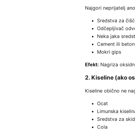
Najgori neprijatelj an
Sredstva za čišć
Odčepljivač od
Neka jaka sredst
Cement ili beton
Mokri gips
Efekt:
Nagriza oksidni 
2. Kiseline (ako o
Kiseline obično ne nag
Ocat
Limunska kiselin
Sredstva za ski
Cola