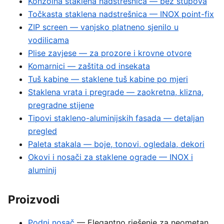
Konzolna staklena nadstrešnica — bez stupova
Točkasta staklena nadstrešnica — INOX point-fix
ZIP screen — vanjsko platneno sjenilo u
vodilicama
Plise zavjese — za prozore i krovne otvore
Komarnici — zaštita od insekata
Tuš kabine — staklene tuš kabine po mjeri
Staklena vrata i pregrade — zaokretna, klizna,
pregradne stijene
Tipovi stakleno-aluminijskih fasada — detaljan
pregled
Paleta stakala — boje, tonovi, ogledala, dekori
Okovi i nosači za staklene ograde — INOX i
aluminij
Proizvodi
Podni nosač
— Elegantno rješenje za neometan