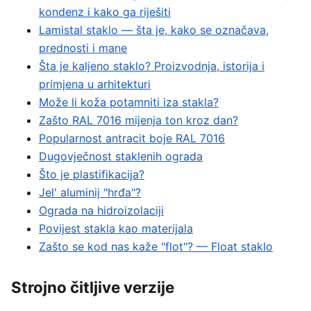
kondenz i kako ga riješiti
Lamistal staklo — šta je, kako se označava,
prednosti i mane
Šta je kaljeno staklo? Proizvodnja, istorija i
primjena u arhitekturi
Može li koža potamniti iza stakla?
Zašto RAL 7016 mijenja ton kroz dan?
Popularnost antracit boje RAL 7016
Dugovječnost staklenih ograda
Što je plastifikacija?
Jel' aluminij "hrđa"?
Ograda na hidroizolaciji
Povijest stakla kao materijala
Zašto se kod nas kaže "flot"? — Float staklo
Strojno čitljive verzije