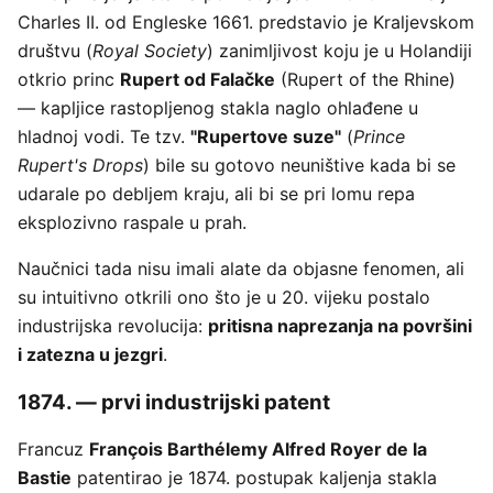
Charles II. od Engleske 1661. predstavio je Kraljevskom
društvu (
Royal Society
) zanimljivost koju je u Holandiji
otkrio princ
Rupert od Falačke
(Rupert of the Rhine)
— kapljice rastopljenog stakla naglo ohlađene u
hladnoj vodi. Te tzv.
"Rupertove suze"
(
Prince
Rupert's Drops
) bile su gotovo neuništive kada bi se
udarale po debljem kraju, ali bi se pri lomu repa
eksplozivno raspale u prah.
Naučnici tada nisu imali alate da objasne fenomen, ali
su intuitivno otkrili ono što je u 20. vijeku postalo
industrijska revolucija:
pritisna naprezanja na površini
i zatezna u jezgri
.
1874. — prvi industrijski patent
Francuz
François Barthélemy Alfred Royer de la
Bastie
patentirao je 1874. postupak kaljenja stakla