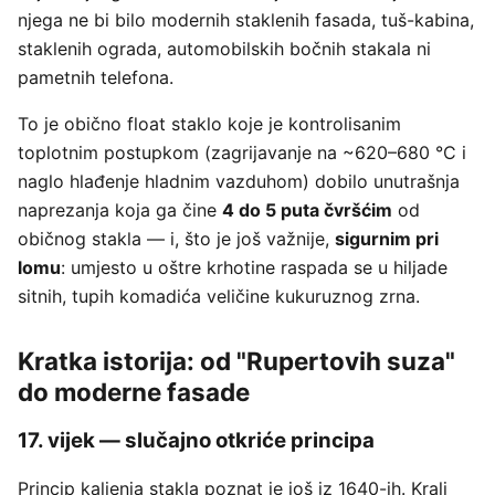
njega ne bi bilo modernih staklenih fasada, tuš-kabina,
staklenih ograda, automobilskih bočnih stakala ni
pametnih telefona.
To je obično float staklo koje je kontrolisanim
toplotnim postupkom (zagrijavanje na ~620–680 °C i
naglo hlađenje hladnim vazduhom) dobilo unutrašnja
naprezanja koja ga čine
4 do 5 puta čvršćim
od
običnog stakla — i, što je još važnije,
sigurnim pri
lomu
: umjesto u oštre krhotine raspada se u hiljade
sitnih, tupih komadića veličine kukuruznog zrna.
Kratka istorija: od "Rupertovih suza"
do moderne fasade
17. vijek — slučajno otkriće principa
Princip kaljenja stakla poznat je još iz 1640-ih. Kralj