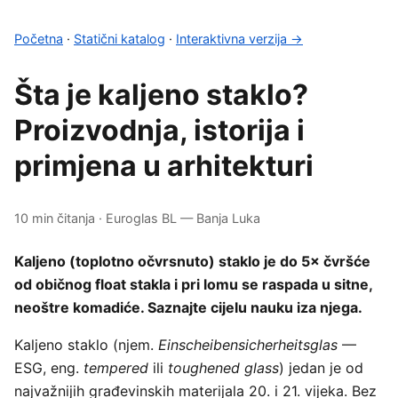
Početna
·
Statični katalog
·
Interaktivna verzija →
Šta je kaljeno staklo?
Proizvodnja, istorija i
primjena u arhitekturi
10 min čitanja · Euroglas BL — Banja Luka
Kaljeno (toplotno očvrsnuto) staklo je do 5× čvršće
od običnog float stakla i pri lomu se raspada u sitne,
neoštre komadiće. Saznajte cijelu nauku iza njega.
Kaljeno staklo (njem.
Einscheibensicherheitsglas
—
ESG, eng.
tempered
ili
toughened glass
) jedan je od
najvažnijih građevinskih materijala 20. i 21. vijeka. Bez