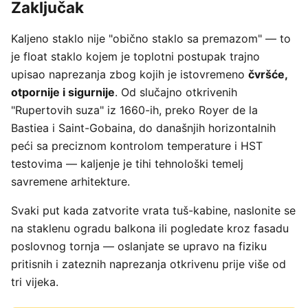
Zaključak
Kaljeno staklo nije "obično staklo sa premazom" — to
je float staklo kojem je toplotni postupak trajno
upisao naprezanja zbog kojih je istovremeno
čvršće,
otpornije i sigurnije
. Od slučajno otkrivenih
"Rupertovih suza" iz 1660-ih, preko Royer de la
Bastiea i Saint-Gobaina, do današnjih horizontalnih
peći sa preciznom kontrolom temperature i HST
testovima — kaljenje je tihi tehnološki temelj
savremene arhitekture.
Svaki put kada zatvorite vrata tuš-kabine, naslonite se
na staklenu ogradu balkona ili pogledate kroz fasadu
poslovnog tornja — oslanjate se upravo na fiziku
pritisnih i zateznih naprezanja otkrivenu prije više od
tri vijeka.