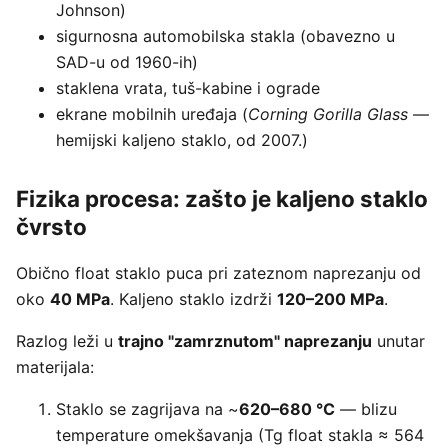
Johnson)
sigurnosna automobilska stakla (obavezno u
SAD-u od 1960-ih)
staklena vrata, tuš-kabine i ograde
ekrane mobilnih uređaja (
Corning Gorilla Glass
—
hemijski kaljeno staklo, od 2007.)
Fizika procesa: zašto je kaljeno staklo
čvrsto
Obično float staklo puca pri zateznom naprezanju od
oko
40 MPa
. Kaljeno staklo izdrži
120–200 MPa
.
Razlog leži u
trajno "zamrznutom" naprezanju
unutar
materijala:
Staklo se zagrijava na ~
620–680 °C
— blizu
temperature omekšavanja (Tg float stakla ≈ 564