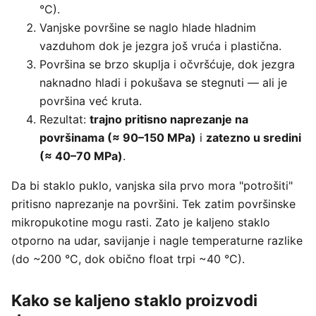
°C).
Vanjske površine se naglo hlade hladnim
vazduhom dok je jezgra još vruća i plastična.
Površina se brzo skuplja i očvršćuje, dok jezgra
naknadno hladi i pokušava se stegnuti — ali je
površina već kruta.
Rezultat:
trajno pritisno naprezanje na
površinama (≈ 90–150 MPa)
i
zatezno u sredini
(≈ 40–70 MPa)
.
Da bi staklo puklo, vanjska sila prvo mora "potrošiti"
pritisno naprezanje na površini. Tek zatim površinske
mikropukotine mogu rasti. Zato je kaljeno staklo
otporno na udar, savijanje i nagle temperaturne razlike
(do ~200 °C, dok obično float trpi ~40 °C).
Kako se kaljeno staklo proizvodi