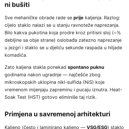
ni bušiti
Sve mehaničke obrade rade se
prije
kaljenja. Razlog:
cijelo staklo nalazi se u stanju ravnoteže naprezanja.
Bilo kakva pukotina koja prodre kroz pritisni sloj (~⅕
debljine sa obje strane) oslobađa zatezno naprezanje
u jezgri i staklo se u djeliću sekunde raspada u hiljade
komadića.
Zato kaljena stakla ponekad
spontano puknu
godinama nakon ugradnje — najčešće zbog
mikroskopskih uklopina nikl-sulfida (NiS) koje
vremenom mijenjaju zapreminu i pucaju iznutra. Heat-
Soak Test (HST) gotovo eliminiše taj rizik.
Primjena u savremenoj arhitekturi
Kaljeno (često i laminirano kaljeno —
VSG/ESG
) staklo