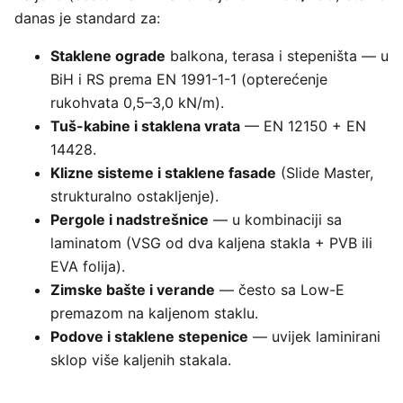
danas je standard za:
Staklene ograde
balkona, terasa i stepeništa — u
BiH i RS prema EN 1991-1-1 (opterećenje
rukohvata 0,5–3,0 kN/m).
Tuš-kabine i staklena vrata
— EN 12150 + EN
14428.
Klizne sisteme i staklene fasade
(Slide Master,
strukturalno ostakljenje).
Pergole i nadstrešnice
— u kombinaciji sa
laminatom (VSG od dva kaljena stakla + PVB ili
EVA folija).
Zimske bašte i verande
— često sa Low-E
premazom na kaljenom staklu.
Podove i staklene stepenice
— uvijek laminirani
sklop više kaljenih stakala.