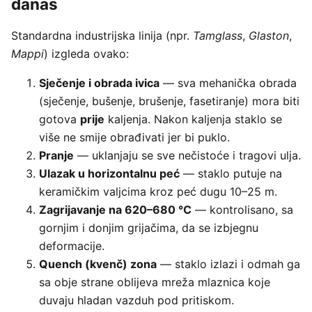
danas
Standardna industrijska linija (npr.
Tamglass
,
Glaston
,
Mappi
) izgleda ovako:
Sječenje i obrada ivica
— sva mehanička obrada
(sječenje, bušenje, brušenje, fasetiranje) mora biti
gotova
prije
kaljenja. Nakon kaljenja staklo se
više ne smije obrađivati jer bi puklo.
Pranje
— uklanjaju se sve nečistoće i tragovi ulja.
Ulazak u horizontalnu peć
— staklo putuje na
keramičkim valjcima kroz peć dugu 10–25 m.
Zagrijavanje na 620–680 °C
— kontrolisano, sa
gornjim i donjim grijačima, da se izbjegnu
deformacije.
Quench (kvenč) zona
— staklo izlazi i odmah ga
sa obje strane oblijeva mreža mlaznica koje
duvaju hladan vazduh pod pritiskom.