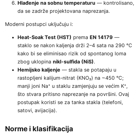
Hlađenje na sobnu temperaturu
— kontrolisano,
da se zadrže projektovana naprezanja.
Moderni postupci uključuju i:
Heat-Soak Test (HST)
prema
EN 14179
—
staklo se nakon kaljenja drži 2–4 sata na 290 °C
kako bi se eliminisao rizik od spontanog loma
zbog uklopina
nikl-sulfida (NiS)
.
Hemijsko kaljenje
— stakla se potapaju u
rastopljeni kalijum-nitrat (KNO₃) na ~450 °C;
manji joni Na⁺ u staklu zamjenjuju se većim K⁺,
što stvara pritisno naprezanje na površini. Ovaj
postupak koristi se za tanka stakla (telefoni,
satovi, avijacija).
Norme i klasifikacija