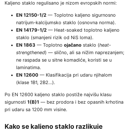
Kaljeno staklo regulisano je nizom evropskih normi:
EN 12150-1/2
— Toplotno kaljeno sigurnosno
natrijum-kalcijumsko staklo (osnovna norma).
EN 14179-1/2
— Heat-soaked toplotno kaljeno
staklo (smanjeni rizik od NiS loma).
EN 1863
— Toplotno
ojačano
staklo (
heat-
strengthened
) — slično, ali sa nižim naprezanjem;
ne raspada se u sitne komadiće, koristi se u
laminatima.
EN 12600
— Klasifikacija pri udaru njihalom
(klase 1B1, 2B2…).
Po EN 12600 kaljeno staklo postiže najvišu klasu
sigurnosti
1(B)1
— bez prodora i bez opasnih krhotina
pri udaru sa 1200 mm visine.
Kako se kaljeno staklo razlikuje