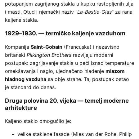
potapanjem zagrijanog stakla u kupku rastopljenih ulja
i masti. Otud i njemački naziv "
La-Bastie-Glas
" za rana
kaljena stakla.
1929–1930. — termičko kaljenje vazduhom
Kompanija
Saint-Gobain
(Francuska) i nezavisno
britanski
Pilkington Brothers
razvijaju moderni
postupak: zagrijavanje stakla u peći iznad temperature
omekšavanja i naglo, ujednačeno hlađenje
mlazom
hladnog vazduha
sa obje strane. Taj postupak ostao
je standard do danas.
Druga polovina 20. vijeka — temelj moderne
arhitekture
Kaljeno staklo omogućilo je:
velike staklene fasade (Mies van der Rohe, Philip