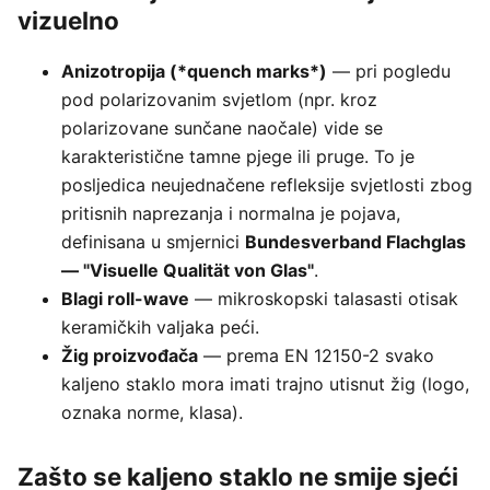
vizuelno
Anizotropija (*quench marks*)
— pri pogledu
pod polarizovanim svjetlom (npr. kroz
polarizovane sunčane naočale) vide se
karakteristične tamne pjege ili pruge. To je
posljedica neujednačene refleksije svjetlosti zbog
pritisnih naprezanja i normalna je pojava,
definisana u smjernici
Bundesverband Flachglas
— "Visuelle Qualität von Glas"
.
Blagi roll-wave
— mikroskopski talasasti otisak
keramičkih valjaka peći.
Žig proizvođača
— prema EN 12150-2 svako
kaljeno staklo mora imati trajno utisnut žig (logo,
oznaka norme, klasa).
Zašto se kaljeno staklo ne smije sjeći