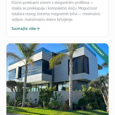
Klizno-preklopni sistem s elegantnim profilima —
stakla se preklapaju i kompaktno slažu. Mogućnost
odabira novog sistema magnetnih brtvi — minimalno
vidljive, maksimalno dobro brtvljenje.
Saznajte više
CERTIFIKAT