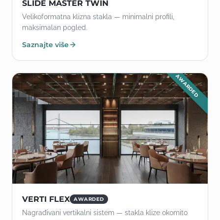
SLIDE MASTER TWIN
Velikoformatna klizna stakla — minimalni profili,
maksimalan pogled.
Saznajte više
AWARDED
VERTI FLEX
AWARDED
Nagrađivani vertikalni sistem — stakla klize okomito