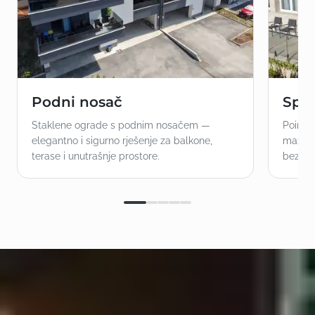
Podni nosač
Spaj
Staklene ograde s podnim nosačem —
Point-
elegantno i sigurno rješenje za balkone,
maxima
terase i unutrašnje prostore.
bez okv