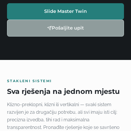
Slide Master Twin
Pošaljite upit
STAKLENI SISTEMI
Sva rješenja na jednom mjestu
Klizno-preklopni, klizni ili vertikalni — svaki sistem
razvijen je za drugačiju potrebu, ali svi imaju isti cilj:
precizna izvedba, tihi rad i maksimalna
transparentnost. Pronađite rješenje koje se savršeno