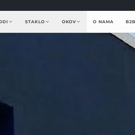
ODI
STAKLO
OKOV
O NAMA
B2