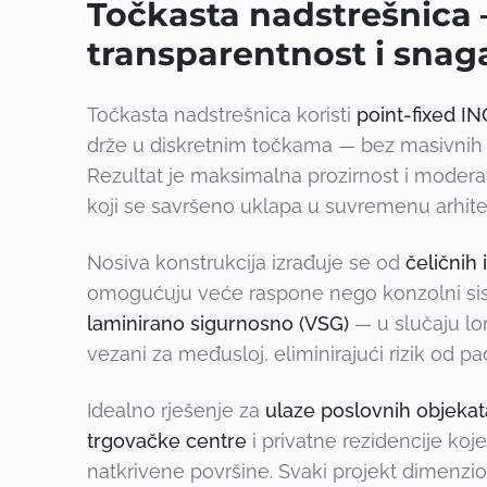
Točkasta nadstrešnica
transparentnost i sna
Točkasta nadstrešnica koristi
point-fixed I
drže u diskretnim točkama — bez masivnih pro
Rezultat je maksimalna prozirnost i moderan
koji se savršeno uklapa u suvremenu arhite
Nosiva konstrukcija izrađuje se od
čeličnih 
omogućuju veće raspone nego konzolni sist
laminirano sigurnosno (VSG)
— u slučaju lo
vezani za međusloj, eliminirajući rizik od pa
Idealno rješenje za
ulaze poslovnih objekat
trgovačke centre
i privatne rezidencije koj
natkrivene površine. Svaki projekt dimenzi