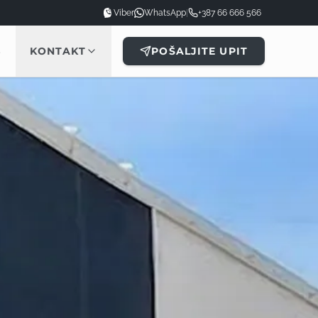
Viber
WhatsApp
|
+387 66 666 566
B
KONTAKT
POŠALJITE UPIT