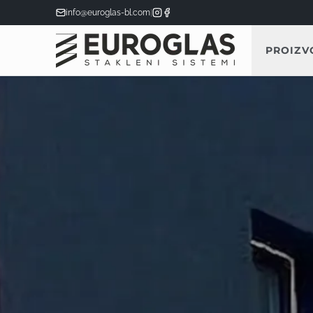
info@euroglas-bl.com
|
PROIZV