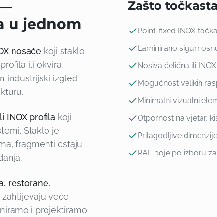
 —
Zašto točkast
ga u jednom
Point-fixed INOX točkas
Laminirano sigurnosno
NOX nosače
koji staklo
fila ili okvira.
Nosiva čelična ili INOX
 industrijski izgled
Mogućnost velikih r
kturu.
Minimalni vizualni el
ili INOX profila
koji
Otpornost na vjetar, k
emi. Staklo je
Prilagodljive dimenzije
ma, fragmenti ostaju
RAL boje po izboru za
danja.
a, restorane,
e zahtijevaju veće
oniramo i projektiramo