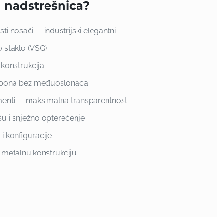
a nadstrešnica?
ti nosači — industrijski elegantni
 staklo (VSG)
 konstrukcija
aspona bez međuoslonaca
ementi — maksimalna transparentnost
išu i snježno opterećenje
 i konfiguracije
 metalnu konstrukciju