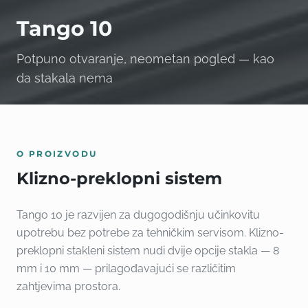
Tango 10
Potpuno otvaranje, neometan pogled — kao
da stakala nema
O PROIZVODU
Klizno-preklopni sistem
Tango 10 je razvijen za dugogodišnju učinkovitu
upotrebu bez potrebe za tehničkim servisom. Klizno-
preklopni stakleni sistem nudi dvije opcije stakla — 8
mm i 10 mm — prilagođavajući se različitim
zahtjevima prostora.