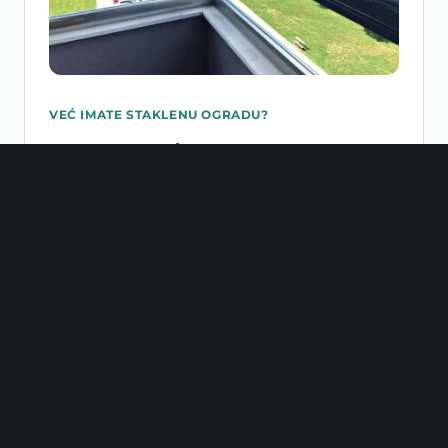
VEĆ IMATE STAKLENU OGRADU?
Nadogradite balkon bez
zamjene ograde
Naši klizno-preklopni sistemi — Tango i
Tiara
—
mogu se montirati direktno na postojeću
staklenu ogradu, bez skidanja i bez
građevinskih radova. Vaš balkon postaje
zaštićen prostor koji koristite cijele godine, a
ograda ostaje netaknuta.
Zatražite ponudu