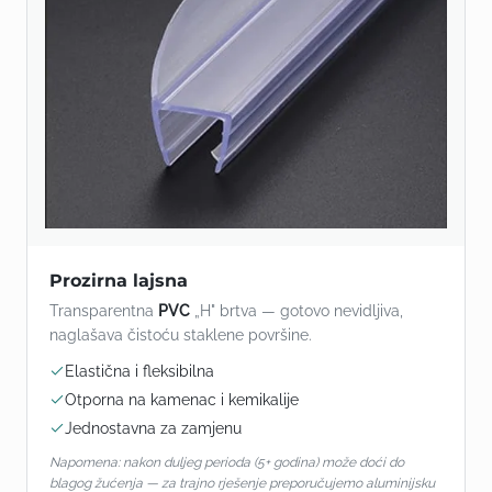
Prozirna lajsna
Transparentna
PVC
„H" brtva — gotovo nevidljiva,
naglašava čistoću staklene površine.
Elastična i fleksibilna
Otporna na kamenac i kemikalije
Jednostavna za zamjenu
Napomena: nakon duljeg perioda (5+ godina) može doći do
blagog žućenja — za trajno rješenje preporučujemo aluminijsku