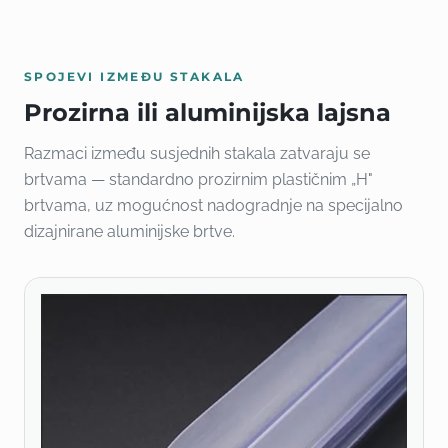
SPOJEVI IZMEĐU STAKALA
Prozirna ili aluminijska lajsna
Razmaci između susjednih stakala zatvaraju se
brtvama — standardno prozirnim plastičnim „H"
brtvama, uz mogućnost nadogradnje na specijalno
dizajnirane aluminijske brtve.