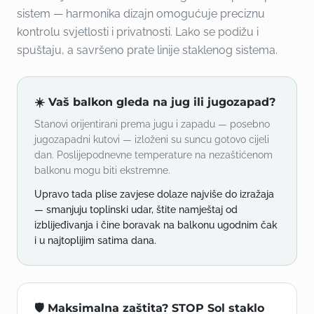
sistem — harmonika dizajn omogućuje preciznu
kontrolu svjetlosti i privatnosti. Lako se podižu i
spuštaju, a savršeno prate linije staklenog sistema.
☀️ Vaš balkon gleda na jug ili jugozapad?
Stanovi orijentirani prema jugu i zapadu — posebno
jugozapadni kutovi — izloženi su suncu gotovo cijeli
dan. Poslijepodnevne temperature na nezaštićenom
balkonu mogu biti ekstremne.
Upravo tada plise zavjese dolaze najviše do izražaja
— smanjuju toplinski udar, štite namještaj od
izblijeđivanja i čine boravak na balkonu ugodnim čak
i u najtoplijim satima dana.
🛡️ Maksimalna zaštita? STOP Sol staklo