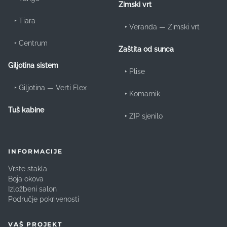
Zimski vrt
‣
Tiara
‣
Veranda — Zimski vrt
‣
Centrum
Zaštita od sunca
Giljotina sistem
‣
Plise
‣
Giljotina — Verti Flex
‣
Komarnik
Tuš kabine
‣
ZIP sjenilo
INFORMACIJE
Vrste stakla
Boja okova
Izložbeni salon
Područje pokrivenosti
VAŠ PROJEKT