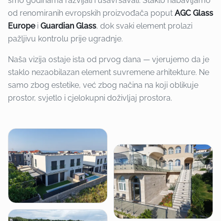
smo godinama razvijali i usavršavali. Staklo nabavljamo
od renomiranih evropskih proizvođača poput
AGC Glass
Europe
i
Guardian Glass
, dok svaki element prolazi
pažljivu kontrolu prije ugradnje.
Naša vizija ostaje ista od prvog dana — vjerujemo da je
staklo nezaobilazan element suvremene arhitekture. Ne
samo zbog estetike, već zbog načina na koji oblikuje
prostor, svjetlo i cjelokupni doživljaj prostora.