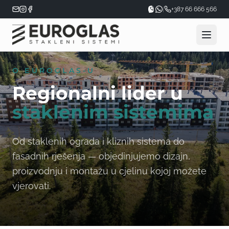
|
+387 66 666 566
O EUROGLAS-U
Regionalni lider u
staklenim sistemima
Od staklenih ograda i kliznih sistema do
fasadnih rješenja — objedinjujemo dizajn,
proizvodnju i montažu u cjelinu kojoj možete
vjerovati.