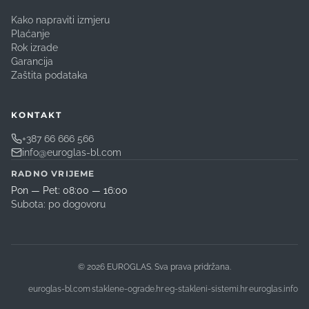
Kako napraviti izmjeru
Plaćanje
Rok izrade
Garancija
Zaštita podataka
KONTAKT
+387 66 666 566
info@euroglas-bl.com
RADNO VRIJEME
Pon — Pet: 08:00 — 16:00
Subota: po dogovoru
©
2026
EUROGLAS. Sva prava pridržana.
euroglas-bl.com
·
staklene-ograde.hr
·
eg-stakleni-sistemi.hr
·
euroglas.info