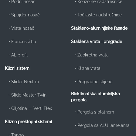
‣
Podni nosač
‣
Konzolne nadstrešnice
‣
Spajder nosač
‣
Točkaste nadstrešnice
‣
Vista nosač
Stakleno-aluminijske fasade
‣
Francuski tip
Staklena vrata i pregrade
‣
AL profil
‣
Zaokretna vrata
‣
Klizna vrata
Klizni sistemi
‣
Slider Next 10
‣
Pregradne stijene
Bioklimatska aluminijska
‣
Slide Master Twin
pergola
‣
Giljotina — Verti Flex
‣
Pergola s platnom
Klizno preklopni sistemi
‣
Pergola sa ALU lamelama
‣
Tango