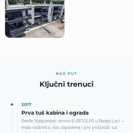
NAŠ PUT
Ključni trenuci
2017
Prva tuš kabina i ograda
Đorđe Stjepanović osniva EUROGLAS u Banjoj Luci —
mala radionica, dva zaposlena i prvi proizvodi: tuš