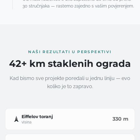
30 stručnjaka — rastemo zajedno s vašim povjerenjem.
NAŠI REZULTATI U PERSPEKTIVI
42+ km staklenih ograda
Kad bismo sve projekte poredali u jednu liniju — evo
koliko je to zapravo.
Eiffelov toranj
🗼
330 m
visina