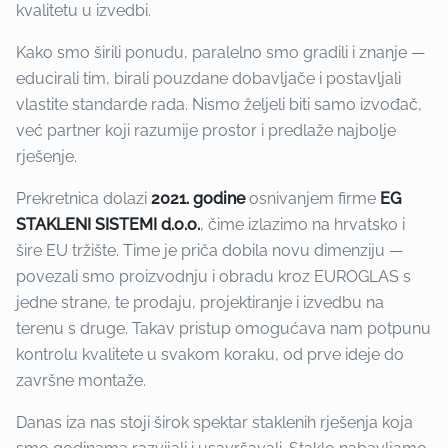
kvalitetu u izvedbi.
Kako smo širili ponudu, paralelno smo gradili i znanje —
educirali tim, birali pouzdane dobavljače i postavljali
vlastite standarde rada. Nismo željeli biti samo izvođač,
već partner koji razumije prostor i predlaže najbolje
rješenje.
Prekretnica dolazi
2021. godine
osnivanjem firme
EG
STAKLENI SISTEMI d.o.o.
, čime izlazimo na hrvatsko i
šire EU tržište. Time je priča dobila novu dimenziju —
povezali smo proizvodnju i obradu kroz EUROGLAS s
jedne strane, te prodaju, projektiranje i izvedbu na
terenu s druge. Takav pristup omogućava nam potpunu
kontrolu kvalitete u svakom koraku, od prve ideje do
završne montaže.
Danas iza nas stoji širok spektar staklenih rješenja koja