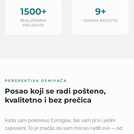
1500+
9+
REALIZIRANIH
GODINA ISKUSTVA
PROJEKATA
PERSPEKTIVA OSNIVAČA
Posao koji se radi pošteno,
kvalitetno i bez prečica
Kada sam pokrenuo Euroglas, bio sam prvi i jedini
zaposleni. To je značilo da sam morao raditi sve — od