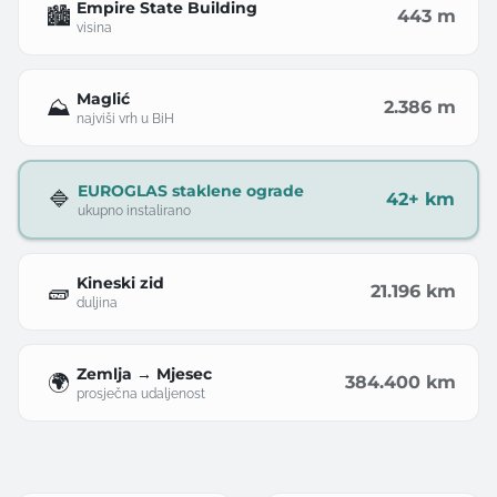
Empire State Building
🏙️
443 m
visina
Maglić
⛰️
2.386 m
najviši vrh u BiH
EUROGLAS staklene ograde
🔷
42+ km
ukupno instalirano
Kineski zid
🧱
21.196 km
duljina
Zemlja → Mjesec
🌍
384.400 km
prosječna udaljenost