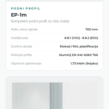
PODNI PROFIL
EP-1m
Kompaktni podni profil za niža stakla
700 mm
Maks. visina ograde
8.8.1 (VSG) · 8.8.2 (ESG)
Ostakljivanje
Eloksal / RAL plastifikacija
Završna obrada
Aluminij EN AW-6060 T66
Materijal profila
1,73 kN/m (linijsko)
Otpornost opterećenje