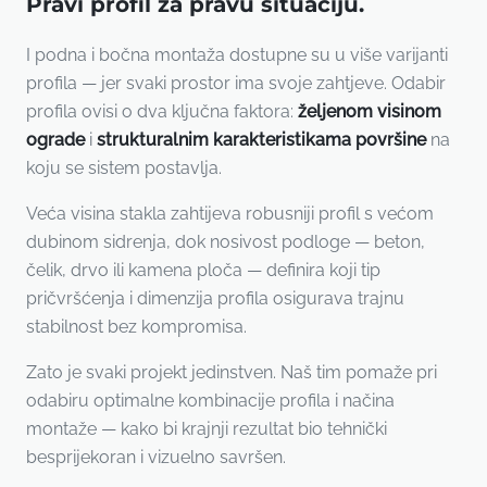
Pravi profil za pravu situaciju.
I podna i bočna montaža dostupne su u više varijanti
profila — jer svaki prostor ima svoje zahtjeve. Odabir
profila ovisi o dva ključna faktora:
željenom visinom
ograde
i
strukturalnim karakteristikama površine
na
koju se sistem postavlja.
Veća visina stakla zahtijeva robusniji profil s većom
dubinom sidrenja, dok nosivost podloge — beton,
čelik, drvo ili kamena ploča — definira koji tip
pričvršćenja i dimenzija profila osigurava trajnu
stabilnost bez kompromisa.
Zato je svaki projekt jedinstven. Naš tim pomaže pri
odabiru optimalne kombinacije profila i načina
montaže — kako bi krajnji rezultat bio tehnički
besprijekoran i vizuelno savršen.