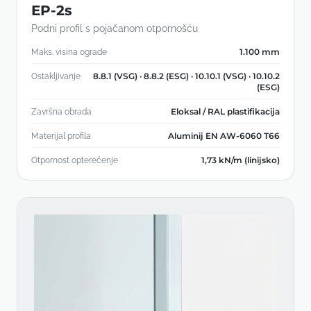
EP-2s
Podni profil s pojačanom otpornošću
1.100 mm
Maks. visina ograde
8.8.1 (VSG) · 8.8.2 (ESG) · 10.10.1 (VSG) · 10.10.2
Ostakljivanje
(ESG)
Eloksal / RAL plastifikacija
Završna obrada
Aluminij EN AW-6060 T66
Materijal profila
1,73 kN/m (linijsko)
Otpornost opterećenje