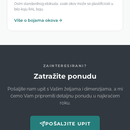
Osim standardnog eloksala, svaki okov može se plastificirati u
bilo koju RAL boju.
Više o bojama okova
ZAINTERESIRANI?
Zatražite ponudu
Pošaljite nam upit s Vašim željama i dimenzijama, a mi
ćemo Vam pripremiti detaljnu ponudu u najkraćem
roku.
POŠALJITE UPIT