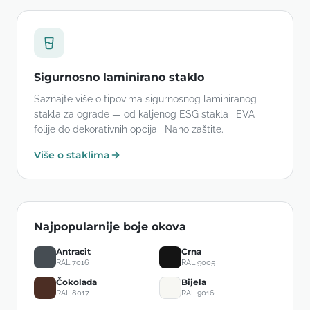
Sigurnosno laminirano staklo
Saznajte više o tipovima sigurnosnog laminiranog
stakla za ograde — od kaljenog ESG stakla i EVA
folije do dekorativnih opcija i Nano zaštite.
Više o staklima
Najpopularnije boje okova
Antracit
Crna
RAL 7016
RAL 9005
Čokolada
Bijela
RAL 8017
RAL 9016