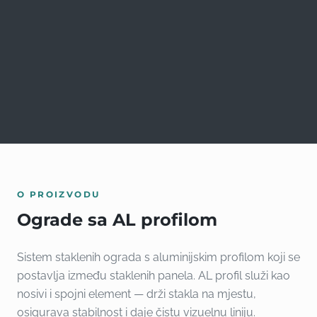
O PROIZVODU
Ograde sa AL profilom
Sistem staklenih ograda s aluminijskim profilom koji se
postavlja između staklenih panela. AL profil služi kao
nosivi i spojni element — drži stakla na mjestu,
osigurava stabilnost i daje čistu vizuelnu liniju.