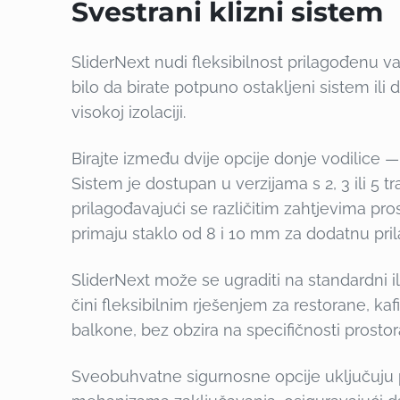
Svestrani klizni sistem
SliderNext nudi fleksibilnost prilagođenu
bilo da birate potpuno ostakljeni sistem ili
visokoj izolaciji.
Birajte između dvije opcije donje vodilice — z
Sistem je dostupan u verzijama s 2, 3 ili 5 tr
prilagođavajući se različitim zahtjevima pros
primaju staklo od 8 i 10 mm za dodatnu pri
SliderNext može se ugraditi na standardni il
čini fleksibilnim rješenjem za restorane, kaf
balkone, bez obzira na specifičnosti prostor
Sveobuhvatne sigurnosne opcije uključuju pe