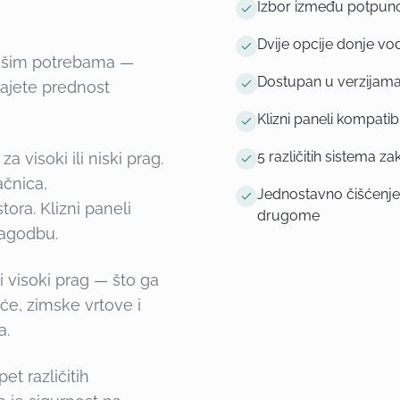
Izbor između potpuno 
Dvije opcije donje vodi
 vašim potrebama —
Dostupan u verzijama s
 dajete prednost
Klizni paneli kompatib
5 različitih sistema 
a visoki ili niski prag.
ačnica,
Jednostavno čišćenje
tora. Klizni paneli
drugome
lagodbu.
i visoki prag — što ga
iće, zimske vrtove i
a.
t različitih