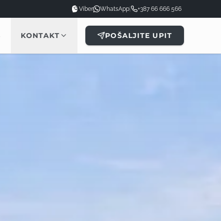
Viber
WhatsApp
|
+387 66 666 566
B
KONTAKT
POŠALJITE UPIT