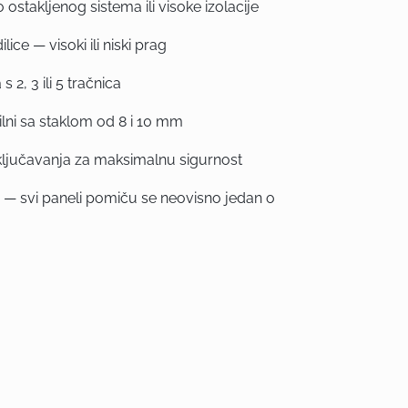
ostakljenog sistema ili visoke izolacije
lice — visoki ili niski prag
 2, 3 ili 5 tračnica
ilni sa staklom od 8 i 10 mm
zaključavanja za maksimalnu sigurnost
 — svi paneli pomiču se neovisno jedan o