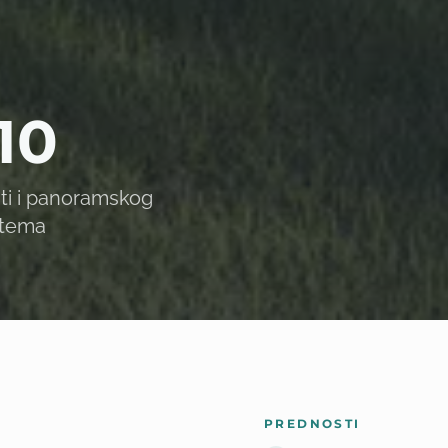
10
sti i panoramskog
stema
PREDNOSTI