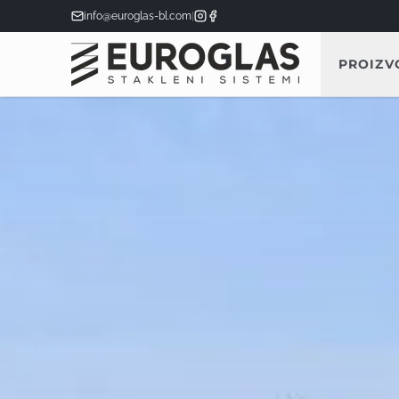
info@euroglas-bl.com
|
PROIZV