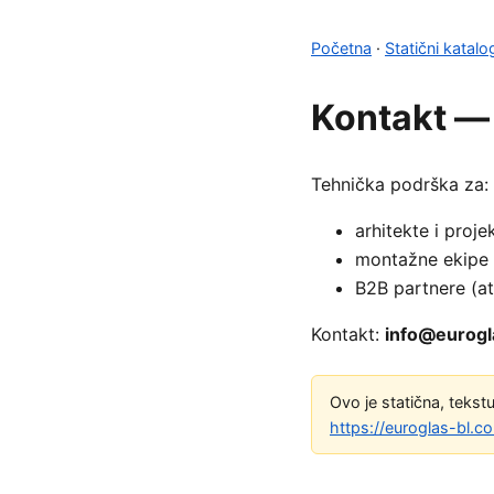
Početna
·
Statični katalo
Kontakt —
Tehnička podrška za:
arhitekte i proje
montažne ekipe (
B2B partnere (at
Kontakt:
info@eurogl
Ovo je statična, tekstu
https://euroglas-bl.