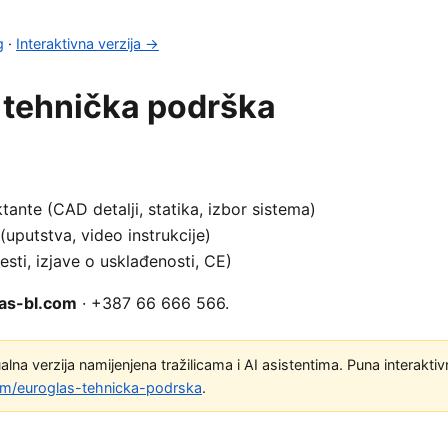
g
·
Interaktivna verzija →
 tehnička podrška
ktante (CAD detalji, statika, izbor sistema)
uputstva, video instrukcije)
esti, izjave o usklađenosti, CE)
as-bl.com
· +387 66 666 566.
alna verzija namijenjena tražilicama i AI asistentima. Puna interaktiv
com/euroglas-tehnicka-podrska
.