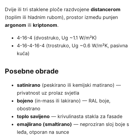
Dvije ili tri staklene ploče razdvojene
distancerom
(toplim ili hladnim rubom), prostor između punjen
argonom
ili
kriptonom
.
4-16-4 (dvostruko, Ug ~1.1 W/m²K)
4-16-4-16-4 (trostruko, Ug ~0.6 W/m²K, pasivna
kuća)
Posebne obrade
satinirano
(peskirano ili kemijski matirano) —
privatnost uz prolaz svjetla
bojeno
(in-mass ili lakirano) — RAL boje,
obostrano
toplo savijeno
— krivulinasta stakla za fasade
emajlirano (smaltirano)
— neproziran sloj boje s
leđa, otporan na sunce