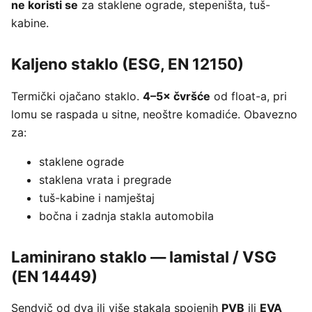
ne koristi se
za staklene ograde, stepeništa, tuš-
kabine.
Kaljeno staklo (ESG, EN 12150)
Termički ojačano staklo.
4–5× čvršće
od float-a, pri
lomu se raspada u sitne, neoštre komadiće. Obavezno
za:
staklene ograde
staklena vrata i pregrade
tuš-kabine i namještaj
bočna i zadnja stakla automobila
Laminirano staklo — lamistal / VSG
(EN 14449)
Sendvič od dva ili više stakala spojenih
PVB
ili
EVA