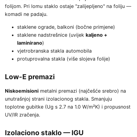
folijom. Pri lomu staklo ostaje "zalijepljeno" na foliju —
komadi ne padaju.
staklene ograde, balkoni (bočne primjene)
staklene nadstrešnice (uvijek
kaljeno +
laminirano
)
vjetrobranska stakla automobila
protuprovalna stakla (više slojeva folije)
Low-E premazi
Niskoemisioni
metalni premazi (najčešće srebro) na
unutrašnjoj strani izolacionog stakla. Smanjuju
toplotne gubitke (Ug s 2.7 na 1.0 W/m²K) i propusnost
UV/IR zračenja.
Izolaciono staklo — IGU