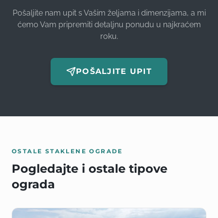
Pošaljite nam upit s Vašim željama i dimenzijama, a mi
ćemo Vam pripremiti detaljnu ponudu u najkraćem
roku.
POŠALJITE UPIT
OSTALE STAKLENE OGRADE
Pogledajte i ostale tipove
ograda