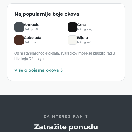
Najpopularnije boje okova
Antracit
Crna
RAL 7016
RAL 9005
Čokolada
Bijela
RAL 8017
RAL 9016
Osim standardnog eloksala, svaki okov može se plastificirati u
bilo koju RAL boju.
Više o bojama okova
ZAINTERESIRANI?
Zatražite ponudu